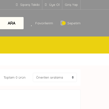
Sipariş Takibi
Üye Ol
Giriş Yap
ARA
Favorilerim
Sepetim
Toplam 0 ürün