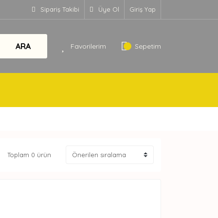
Sipariş Takibi
Üye Ol
Giriş Yap
ARA
Favorilerim
Sepetim
Toplam 0 ürün