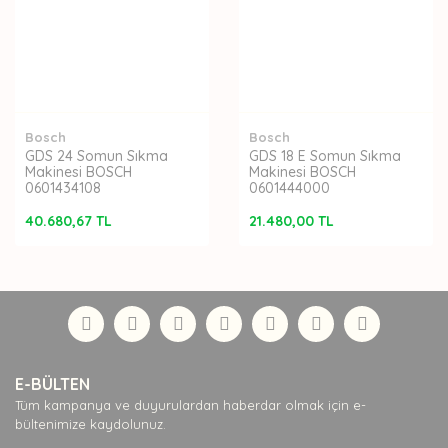
Bosch
Bosch
GDS 24 Somun Sıkma
GDS 18 E Somun Sıkma
Makinesi BOSCH
Makinesi BOSCH
0601434108
0601444000
40.680,67 TL
21.480,00 TL
E-BÜLTEN
Tüm kampanya ve duyurulardan haberdar olmak için e-
bültenimize kaydolunuz.