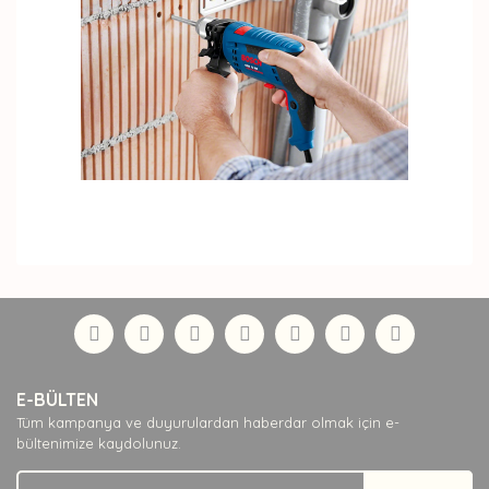
Bu ürünün fiyat bilgisi, resim, ürün açıklamalarında ve
diğer konularda yetersiz gördüğünüz noktaları öneri
Bu ürüne ilk yorumu siz yapın!
formunu kullanarak tarafımıza iletebilirsiniz.
Görüş ve önerileriniz için teşekkür ederiz.
Yorum Yaz
Ürün resmi kalitesiz, bozuk veya görüntülenemiyor.
E-BÜLTEN
Ürün açıklamasında eksik bilgiler bulunuyor.
Tüm kampanya ve duyurulardan haberdar olmak için e-
Ürün bilgilerinde hatalar bulunuyor.
bültenimize kaydolunuz.
Ürün fiyatı diğer sitelerden daha pahalı.