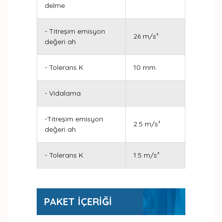
delme
- Titreşim emisyon
26 m/s²
değeri ah
- Tolerans K
10 mm
- Vidalama
-Titreşim emisyon
2.5 m/s²
değeri ah
- Tolerans K
1.5 m/s²
PAKET İÇERİĞİ