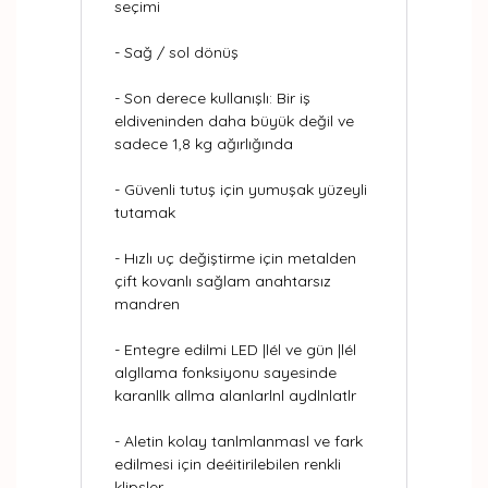
seçimi
- Sağ / sol dönüş
- Son derece kullanışlı: Bir iş
eldiveninden daha büyük değil ve
sadece 1,8 kg ağırlığında
- Güvenli tutuş için yumuşak yüzeyli
tutamak
- Hızlı uç değiştirme için metalden
çift kovanlı sağlam anahtarsız
mandren
- Entegre edilmi LED |lél ve gün |lél
algllama fonksiyonu sayesinde
karanllk allma alanlarlnl aydlnlatlr
- Aletin kolay tanlmlanmasl ve fark
edilmesi için deéitirilebilen renkli
klipsler