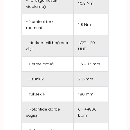
- Tork (yumuşak
10,8 Nm
vidalama)
- Nominal tork
1,8 Nm
momenti
- Matkap mili bağlantı
1/2" – 20
dişi
UNF
- Germe aralığı
1,5 – 13 mm
- Uzunluk
266 mm
- Yükseklik
180 mm
- Rölantide darbe
0 - 44800
sayısı
bpm