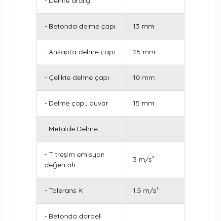
- Delme aralığı
- Betonda delme çapı
13 mm
- Ahşapta delme çapı
25 mm
- Çelikte delme çapı
10 mm
- Delme çapı, duvar
15 mm
- Metalde Delme
- Titreşim emisyon
3 m/s²
değeri ah
- Tolerans K
1.5 m/s²
- Betonda darbeli