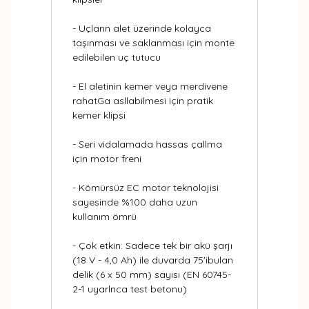
- Uçların alet üzerinde kolayca
taşınması ve saklanması için monte
edilebilen uç tutucu
- El aletinin kemer veya merdivene
rahatGa asllabilmesi için pratik
kemer klipsi
- Seri vidalamada hassas çallma
için motor freni
- Kömürsüz EC motor teknolojisi
sayesinde %100 daha uzun
kullanım ömrü
- Çok etkin: Sadece tek bir akü şarjı
(18 V - 4,0 Ah) ile duvarda 75'ibulan
delik (6 x 50 mm) sayısı (EN 60745-
2-1 uyarlnca test betonu)