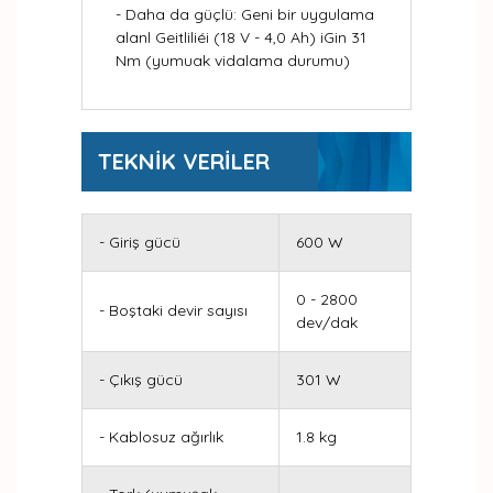
- Daha da güçlü: Geni bir uygulama
alanl Geitliliéi (18 V - 4,0 Ah) iGin 31
Nm (yumuak vidalama durumu)
TEKNİK VERİLER
- Giriş gücü
600 W
0 - 2800
- Boştaki devir sayısı
dev/dak
- Çıkış gücü
301 W
- Kablosuz ağırlık
1.8 kg