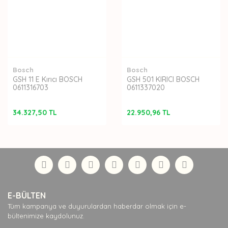
Bosch
Bosch
GSH 11 E Kırıcı BOSCH
GSH 501 KIRICI BOSCH
0611316703
0611337020
34.327,50 TL
22.950,96 TL
E-BÜLTEN
Tüm kampanya ve duyurulardan haberdar olmak için e-
bültenimize kaydolunuz.