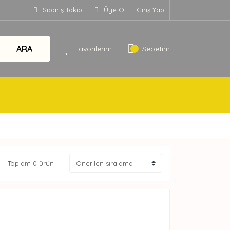
Sipariş Takibi
Üye Ol
Giriş Yap
ARA
Favorilerim
Sepetim
Toplam 0 ürün