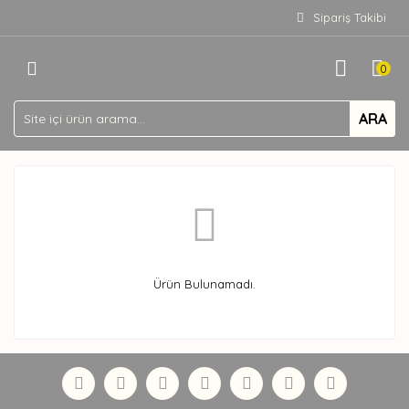
Sipariş Takibi
0
ARA
Ürün Bulunamadı.