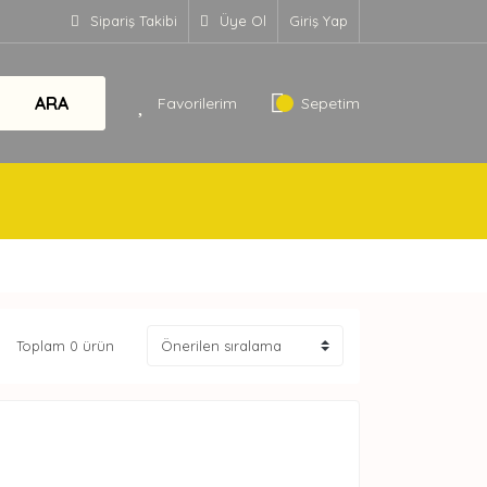
Sipariş Takibi
Üye Ol
Giriş Yap
ARA
Favorilerim
Sepetim
Toplam 0 ürün