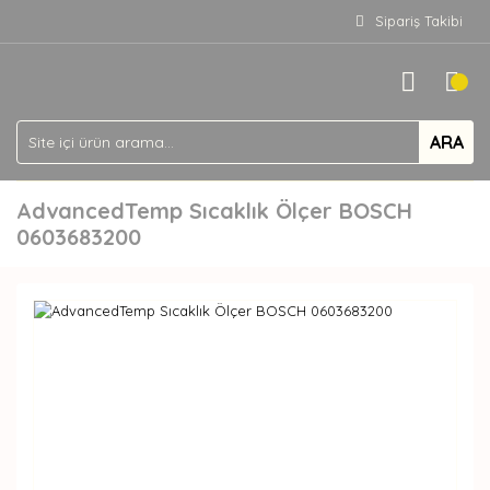
Sipariş Takibi
ARA
AdvancedTemp Sıcaklık Ölçer BOSCH
0603683200