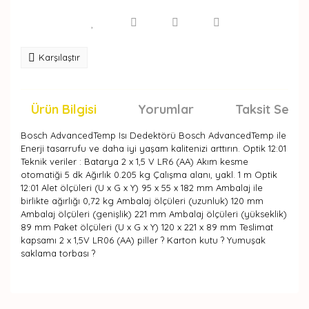
Karşılaştır
Ürün Bilgisi
Yorumlar
Taksit Seçen
Bosch AdvancedTemp Isı Dedektörü Bosch AdvancedTemp ile
Enerji tasarrufu ve daha iyi yaşam kalitenizi arttırın. Optik 12:01
Teknik veriler : Batarya 2 x 1,5 V LR6 (AA) Akım kesme
otomatiği 5 dk Ağırlık 0.205 kg Çalışma alanı, yakl. 1 m Optik
12:01 Alet ölçüleri (U x G x Y) 95 x 55 x 182 mm Ambalaj ile
birlikte ağırlığı 0,72 kg Ambalaj ölçüleri (uzunluk) 120 mm
Ambalaj ölçüleri (genişlik) 221 mm Ambalaj ölçüleri (yükseklik)
89 mm Paket ölçüleri (U x G x Y) 120 x 221 x 89 mm Teslimat
kapsamı 2 x 1,5V LR06 (AA) piller ? Karton kutu ? Yumuşak
saklama torbası ?
Bu ürünün fiyat bilgisi, resim, ürün açıklamalarında ve
diğer konularda yetersiz gördüğünüz noktaları öneri