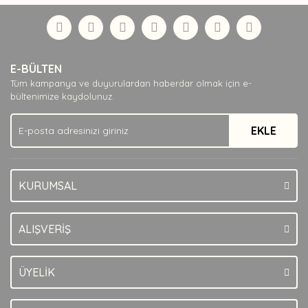
Bu ürüne ilk yorumu siz yapın!
formunu kullanarak tarafımıza iletebilirsiniz.
Görüş ve önerileriniz için teşekkür ederiz.
Yorum Yaz
Ürün resmi kalitesiz, bozuk veya görüntülenemiyor.
E-BÜLTEN
Ürün açıklamasında eksik bilgiler bulunuyor.
Tüm kampanya ve duyurulardan haberdar olmak için e-
Ürün bilgilerinde hatalar bulunuyor.
bültenimize kaydolunuz.
Ürün fiyatı diğer sitelerden daha pahalı.
EKLE
Bu ürüne benzer farklı alternatifler olmalı.
KURUMSAL
Gönder
ALIŞVERİŞ
ÜYELİK