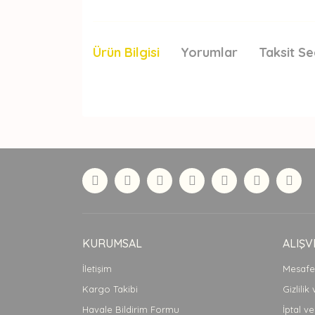
Ürün Bilgisi
Yorumlar
Taksit Se
Bu ürünün fiyat bilgisi, resim, ürün açıklamaları
Görüş ve önerileriniz için teşekkür ederiz.
Ürün resmi kalitesiz, bozuk veya görüntülenemiyor
Ürün açıklamasında eksik bilgiler bulunuyor.
Ürün bilgilerinde hatalar bulunuyor.
Ürün fiyatı diğer sitelerden daha pahalı.
Bu ürüne benzer farklı alternatifler olmalı.
KURUMSAL
ALIŞV
İletişim
Mesafel
Kargo Takibi
Gizlilik
Havale Bildirim Formu
İptal ve