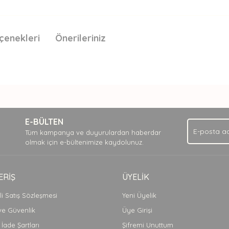
çenekleri
Önerileriniz
nda ve diğer konularda yetersiz gördüğünüz noktaları öneri formunu kullan
Bu ürüne ilk yorumu siz yapın!
.
E-BÜLTEN
Yorum Yaz
Tüm kampanya ve duyurulardan haberdar
olmak için e-bültenimize kaydolunuz.
ERİŞ
ÜYELİK
i Satış Sözleşmesi
Yeni Üyelik
 ve Güvenlik
Üye Girişi
 İade Şartları
Şifremi Unuttum