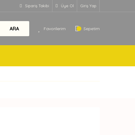
Sipariş Takibi
Üye Ol
Giriş Yap
ARA
Favorilerim
Sepetim