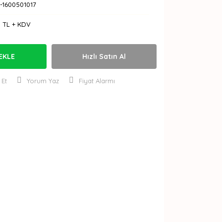
-1600501017
0 TL + KDV
EKLE
Hızlı Satın Al
 Et
Yorum Yaz
Fiyat Alarmı