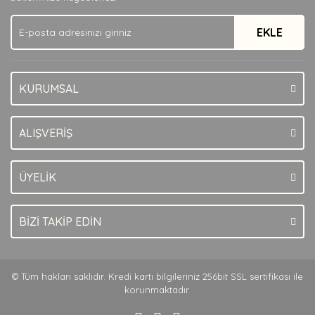
Ürün fiyatı diğer sitelerden daha pahalı.
EKLE
Bu ürüne benzer farklı alternatifler olmalı.
KURUMSAL
Gönder
ALIŞVERİŞ
ÜYELİK
BİZİ TAKİP EDİN
© Tüm hakları saklıdır. Kredi kartı bilgileriniz 256bit SSL sertifikası ile
korunmaktadır.