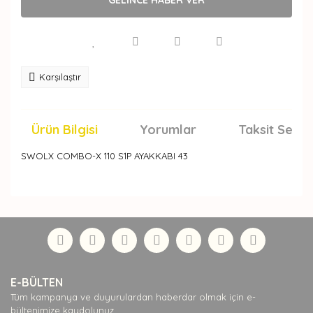
Karşılaştır
Ürün Bilgisi
Yorumlar
Taksit Seçen
SWOLX COMBO-X 110 S1P AYAKKABI 43
Bu ürünün fiyat bilgisi, resim, ürün açıklamalarında ve
diğer konularda yetersiz gördüğünüz noktaları öneri
Bu ürüne ilk yorumu siz yapın!
formunu kullanarak tarafımıza iletebilirsiniz.
Görüş ve önerileriniz için teşekkür ederiz.
Yorum Yaz
Ürün resmi kalitesiz, bozuk veya görüntülenemiyor.
E-BÜLTEN
Ürün açıklamasında eksik bilgiler bulunuyor.
Tüm kampanya ve duyurulardan haberdar olmak için e-
Ürün bilgilerinde hatalar bulunuyor.
bültenimize kaydolunuz.