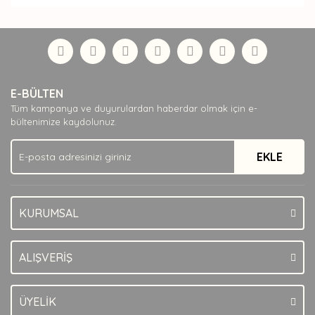
Bu ürünün fiyat bilgisi, resim, ürün açıklamalarında ve
diğer konularda yetersiz gördüğünüz noktaları öneri
Bu ürüne ilk yorumu siz yapın!
formunu kullanarak tarafımıza iletebilirsiniz.
Görüş ve önerileriniz için teşekkür ederiz.
Yorum Yaz
Ürün resmi kalitesiz, bozuk veya görüntülenemiyor.
E-BÜLTEN
Ürün açıklamasında eksik bilgiler bulunuyor.
Tüm kampanya ve duyurulardan haberdar olmak için e-
Ürün bilgilerinde hatalar bulunuyor.
bültenimize kaydolunuz.
Ürün fiyatı diğer sitelerden daha pahalı.
EKLE
Bu ürüne benzer farklı alternatifler olmalı.
KURUMSAL
Gönder
ALIŞVERİŞ
ÜYELİK