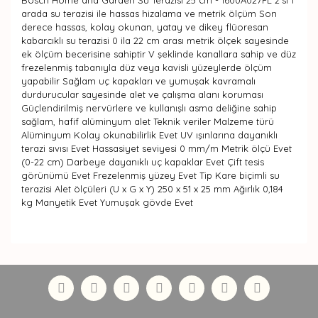
Bosch Home and Garden Su Terazisi 25 cm - 1600A027PL 2'si 1
arada su terazisi ile hassas hizalama ve metrik ölçüm Son
derece hassas, kolay okunan, yatay ve dikey flüoresan
kabarcıklı su terazisi 0 ila 22 cm arası metrik ölçek sayesinde
ek ölçüm becerisine sahiptir V şeklinde kanallara sahip ve düz
frezelenmiş tabanıyla düz veya kavisli yüzeylerde ölçüm
yapabilir Sağlam uç kapakları ve yumuşak kavramalı
durdurucular sayesinde alet ve çalışma alanı koruması
Güçlendirilmiş nervürlere ve kullanışlı asma deliğine sahip
sağlam, hafif alüminyum alet Teknik veriler Malzeme türü
Alüminyum Kolay okunabilirlik Evet UV ışınlarına dayanıklı
terazi sıvısı Evet Hassasiyet seviyesi 0 mm/m Metrik ölçü Evet
(0-22 cm) Darbeye dayanıklı uç kapaklar Evet Çift tesis
görünümü Evet Frezelenmiş yüzey Evet Tip Kare biçimli su
terazisi Alet ölçüleri (U x G x Y) 250 x 51 x 25 mm Ağırlık 0,184
kg Manyetik Evet Yumuşak gövde Evet
Bu ürünün fiyat bilgisi, resim, ürün açıklamalarında ve
diğer konularda yetersiz gördüğünüz noktaları öneri
Bu ürüne ilk yorumu siz yapın!
formunu kullanarak tarafımıza iletebilirsiniz.
Görüş ve önerileriniz için teşekkür ederiz.
Yorum Yaz
Ürün resmi kalitesiz, bozuk veya görüntülenemiyor.