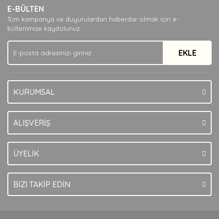
E-BÜLTEN
Ürün açıklamasında eksik bilgiler bulunuyor.
Tüm kampanya ve duyurulardan haberdar olmak için e-
Ürün bilgilerinde hatalar bulunuyor.
bültenimize kaydolunuz.
Ürün fiyatı diğer sitelerden daha pahalı.
EKLE
Bu ürüne benzer farklı alternatifler olmalı.
KURUMSAL
Gönder
ALIŞVERİŞ
ÜYELİK
BİZİ TAKİP EDİN