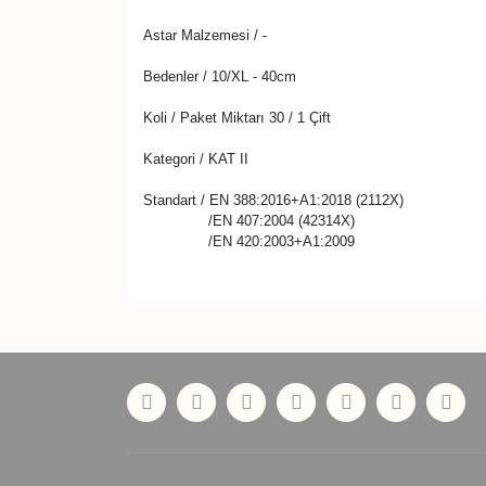
Astar Malzemesi / -
Bedenler / 10/XL - 40cm
Koli / Paket Miktarı 30 / 1 Çift
Kategori / KAT II
Standart / EN 388:2016+A1:2018 (2112X)
/EN 407:2004 (42314X)
/EN 420:2003+A1:2009
Bu ürünün fiyat bilgisi, resim, ürün açıklamaları
Görüş ve önerileriniz için teşekkür ederiz.
Ürün resmi kalitesiz, bozuk veya görüntülenemiyor
Ürün açıklamasında eksik bilgiler bulunuyor.
Ürün bilgilerinde hatalar bulunuyor.
Ürün fiyatı diğer sitelerden daha pahalı.