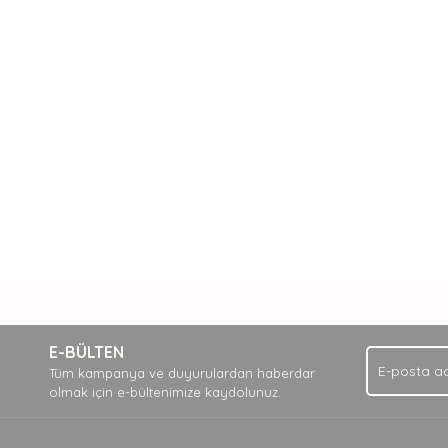
nda ve diğer konularda yetersiz gördüğünüz noktaları öneri formunu kullan
Bu ürüne ilk yorumu siz yapın!
.
E-BÜLTEN
Yorum Yaz
Tüm kampanya ve duyurulardan haberdar
olmak için e-bültenimize kaydolunuz.