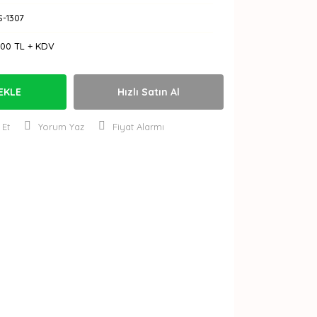
S-1307
,00 TL + KDV
EKLE
Hızlı Satın Al
 Et
Yorum Yaz
Fiyat Alarmı