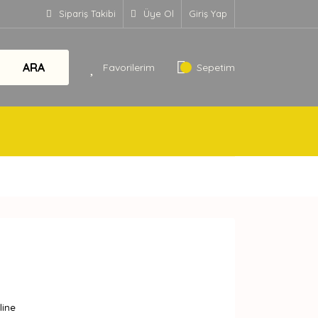
Sipariş Takibi
Üye Ol
Giriş Yap
ARA
Favorilerim
Sepetim
line