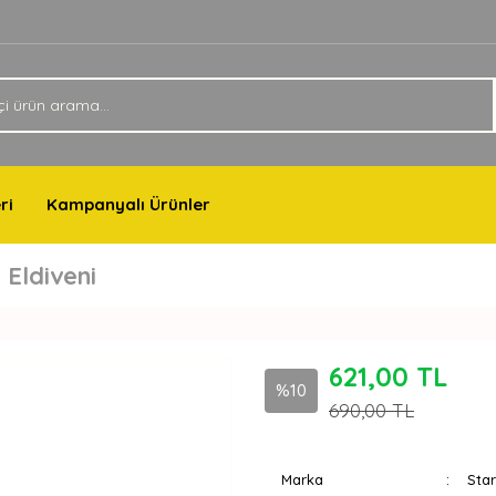
ri
Kampanyalı Ürünler
 Eldiveni
621,00 TL
%10
690,00 TL
Marka
Star