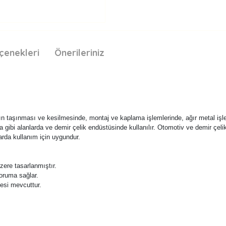
çenekleri
Önerileriniz
ın taşınması ve kesilmesinde, montaj ve kaplama işlemlerinde, ağır metal işl
a gibi alanlarda ve demir çelik endüstüsinde kullanılır. Otomotiv ve demir çel
arda kullanım için uygundur.
üzere tasarlanmıştır.
oruma sağlar.
esi mevcuttur.