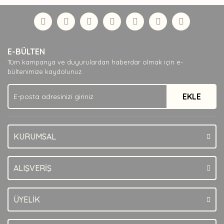
Bu ürüne ilk yorumu siz yapın!
formunu kullanarak tarafımıza iletebilirsiniz.
Görüş ve önerileriniz için teşekkür ederiz.
Yorum Yaz
Ürün resmi kalitesiz, bozuk veya görüntülenemiyor.
E-BÜLTEN
Ürün açıklamasında eksik bilgiler bulunuyor.
Tüm kampanya ve duyurulardan haberdar olmak için e-
Ürün bilgilerinde hatalar bulunuyor.
bültenimize kaydolunuz.
Ürün fiyatı diğer sitelerden daha pahalı.
EKLE
Bu ürüne benzer farklı alternatifler olmalı.
KURUMSAL
Gönder
ALIŞVERİŞ
ÜYELİK