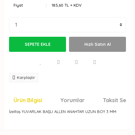
Fiyat
185,60 TL + KDV
SEPETE EKLE
Hızlı Satın Al
Karşılaştır
Ürün Bilgisi
Yorumlar
Taksit Seçen
İzeltaş YUVARLAK BAŞLI ALLEN ANAHTAR UZUN BOY 3 MM
Bu ürünün fiyat bilgisi, resim, ürün açıklamalarında ve
diğer konularda yetersiz gördüğünüz noktaları öneri