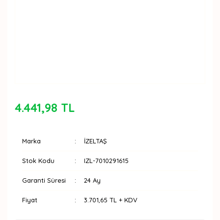
4.441,98 TL
Marka
İZELTAŞ
Stok Kodu
IZL-7010291615
Garanti Süresi
24 Ay
Fiyat
3.701,65 TL + KDV