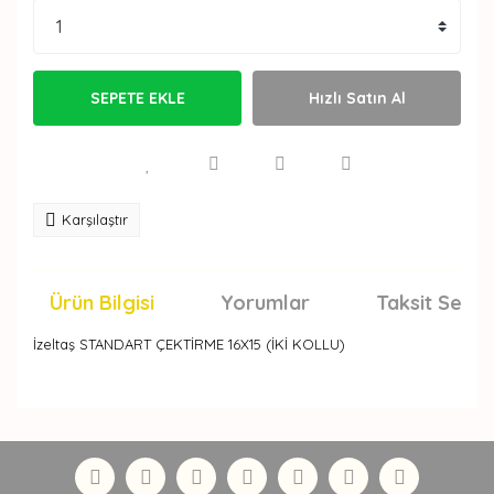
SEPETE EKLE
Hızlı Satın Al
Karşılaştır
Ürün Bilgisi
Yorumlar
Taksit Seçen
İzeltaş STANDART ÇEKTİRME 16X15 (İKİ KOLLU)
Bu ürünün fiyat bilgisi, resim, ürün açıklamalarında ve
diğer konularda yetersiz gördüğünüz noktaları öneri
Bu ürüne ilk yorumu siz yapın!
formunu kullanarak tarafımıza iletebilirsiniz.
Görüş ve önerileriniz için teşekkür ederiz.