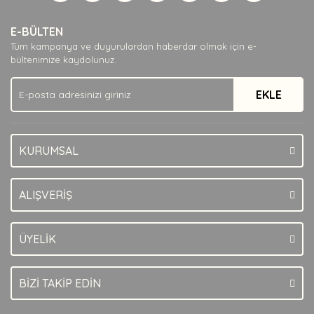
Yorum Yaz
Ürün resmi kalitesiz, bozuk veya görüntülenemiyor.
E-BÜLTEN
Ürün açıklamasında eksik bilgiler bulunuyor.
Tüm kampanya ve duyurulardan haberdar olmak için e-
Ürün bilgilerinde hatalar bulunuyor.
bültenimize kaydolunuz.
Ürün fiyatı diğer sitelerden daha pahalı.
EKLE
Bu ürüne benzer farklı alternatifler olmalı.
KURUMSAL
Gönder
ALIŞVERİŞ
ÜYELİK
BİZİ TAKİP EDİN