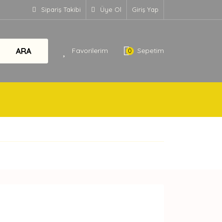
Sipariş Takibi
Üye Ol
Giriş Yap
ARA
Favorilerim
Sepetim
0