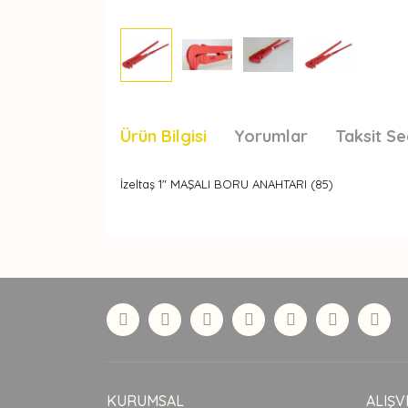
Ürün Bilgisi
Yorumlar
Taksit Se
İzeltaş 1" MAŞALI BORU ANAHTARI (85)
Bu ürünün fiyat bilgisi, resim, ürün açıklamaları
Görüş ve önerileriniz için teşekkür ederiz.
Ürün resmi kalitesiz, bozuk veya görüntülenemiyor
Ürün açıklamasında eksik bilgiler bulunuyor.
Ürün bilgilerinde hatalar bulunuyor.
Ürün fiyatı diğer sitelerden daha pahalı.
Bu ürüne benzer farklı alternatifler olmalı.
KURUMSAL
ALIŞV