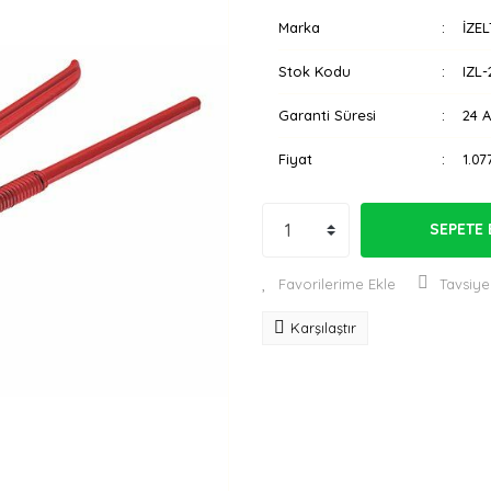
Marka
İZEL
Stok Kodu
IZL-
Garanti Süresi
24 
Fiyat
1.07
SEPETE 
Tavsiye
Karşılaştır