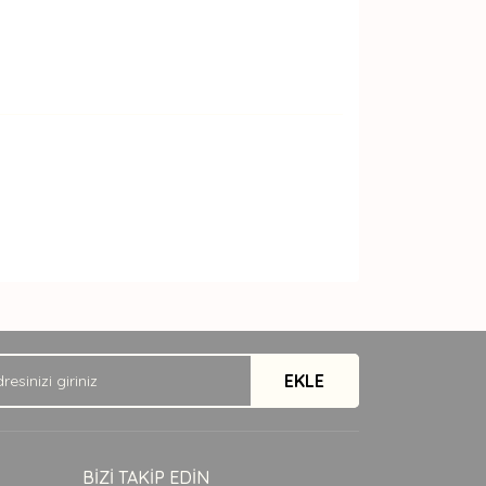
arak tarafımıza iletebilirsiniz.
EKLE
BİZİ TAKİP EDİN