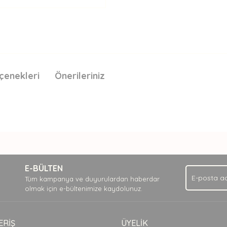
çenekleri
Önerileriniz
nda ve diğer konularda yetersiz gördüğünüz noktaları öneri formunu kullan
Bu ürüne ilk yorumu siz yapın!
.
E-BÜLTEN
Yorum Yaz
Tüm kampanya ve duyurulardan haberdar
olmak için e-bültenimize kaydolunuz.
ERİŞ
ÜYELİK