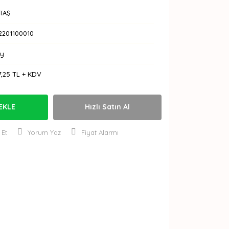
TAŞ
2201100010
Ay
7,25 TL + KDV
EKLE
Hızlı Satın Al
 Et
Yorum Yaz
Fiyat Alarmı