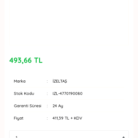
493,66 TL
Marka
İZELTAŞ
Stok Kodu
IZL-4770190080
Garanti Süresi
24 Ay
Fiyat
411,39 TL + KDV