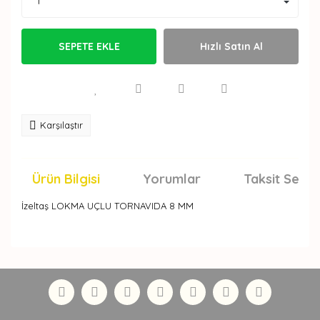
SEPETE EKLE
Hızlı Satın Al
Karşılaştır
Ürün Bilgisi
Yorumlar
Taksit Seçen
İzeltaş LOKMA UÇLU TORNAVIDA 8 MM
Bu ürünün fiyat bilgisi, resim, ürün açıklamalarında ve
diğer konularda yetersiz gördüğünüz noktaları öneri
Bu ürüne ilk yorumu siz yapın!
formunu kullanarak tarafımıza iletebilirsiniz.
Görüş ve önerileriniz için teşekkür ederiz.
Yorum Yaz
Ürün resmi kalitesiz, bozuk veya görüntülenemiyor.