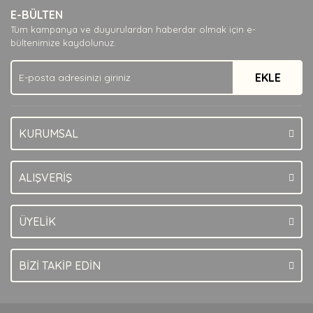
E-BÜLTEN
Ürün açıklamasında eksik bilgiler bulunuyor.
Tüm kampanya ve duyurulardan haberdar olmak için e-
Ürün bilgilerinde hatalar bulunuyor.
bültenimize kaydolunuz.
Ürün fiyatı diğer sitelerden daha pahalı.
EKLE
Bu ürüne benzer farklı alternatifler olmalı.
KURUMSAL
Gönder
ALIŞVERİŞ
ÜYELİK
BİZİ TAKİP EDİN