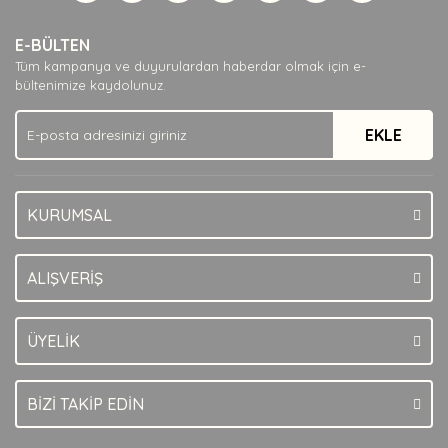
Yorum Yaz
Ürün resmi kalitesiz, bozuk veya görüntülenemiyor.
E-BÜLTEN
Ürün açıklamasında eksik bilgiler bulunuyor.
Tüm kampanya ve duyurulardan haberdar olmak için e-
Ürün bilgilerinde hatalar bulunuyor.
bültenimize kaydolunuz.
Ürün fiyatı diğer sitelerden daha pahalı.
EKLE
Bu ürüne benzer farklı alternatifler olmalı.
KURUMSAL
Gönder
ALIŞVERİŞ
ÜYELİK
BİZİ TAKİP EDİN