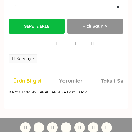
SEPETE EKLE
Hızlı Satın Al
Karşılaştır
Ürün Bilgisi
Yorumlar
Taksit Seçen
İzeltaş KOMBİNE ANAHTAR KISA BOY 10 MM
Bu ürünün fiyat bilgisi, resim, ürün açıklamalarında ve
diğer konularda yetersiz gördüğünüz noktaları öneri
Bu ürüne ilk yorumu siz yapın!
formunu kullanarak tarafımıza iletebilirsiniz.
Görüş ve önerileriniz için teşekkür ederiz.