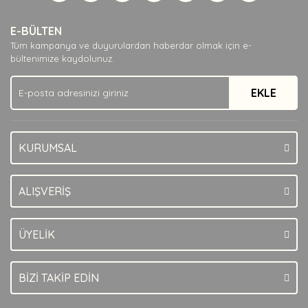
Yorum Yaz
Ürün resmi kalitesiz, bozuk veya görüntülenemiyor.
E-BÜLTEN
Ürün açıklamasında eksik bilgiler bulunuyor.
Tüm kampanya ve duyurulardan haberdar olmak için e-
Ürün bilgilerinde hatalar bulunuyor.
bültenimize kaydolunuz.
Ürün fiyatı diğer sitelerden daha pahalı.
EKLE
Bu ürüne benzer farklı alternatifler olmalı.
KURUMSAL
Gönder
ALIŞVERİŞ
ÜYELİK
BİZİ TAKİP EDİN