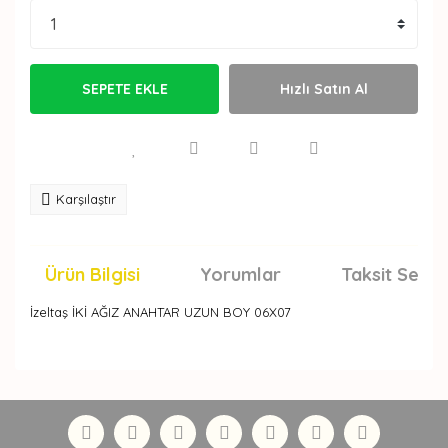
SEPETE EKLE
Hızlı Satın Al
Karşılaştır
Ürün Bilgisi
Yorumlar
Taksit Seçen
İzeltaş İKİ AĞIZ ANAHTAR UZUN BOY 06X07
Bu ürünün fiyat bilgisi, resim, ürün açıklamalarında ve
diğer konularda yetersiz gördüğünüz noktaları öneri
Bu ürüne ilk yorumu siz yapın!
formunu kullanarak tarafımıza iletebilirsiniz.
Görüş ve önerileriniz için teşekkür ederiz.