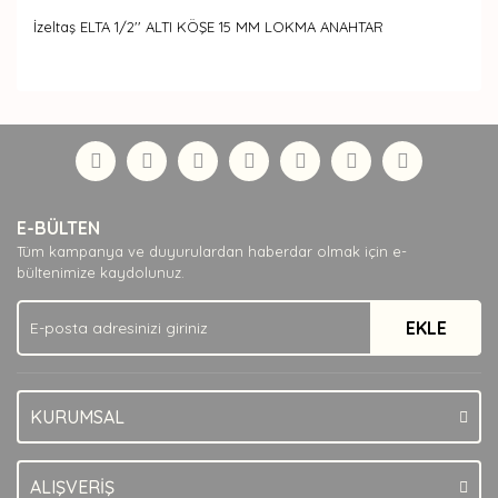
İzeltaş ELTA 1/2'' ALTI KÖŞE 15 MM LOKMA ANAHTAR
Bu ürünün fiyat bilgisi, resim, ürün açıklamalarında ve
diğer konularda yetersiz gördüğünüz noktaları öneri
Bu ürüne ilk yorumu siz yapın!
formunu kullanarak tarafımıza iletebilirsiniz.
Görüş ve önerileriniz için teşekkür ederiz.
Yorum Yaz
Ürün resmi kalitesiz, bozuk veya görüntülenemiyor.
E-BÜLTEN
Ürün açıklamasında eksik bilgiler bulunuyor.
Tüm kampanya ve duyurulardan haberdar olmak için e-
Ürün bilgilerinde hatalar bulunuyor.
bültenimize kaydolunuz.
Ürün fiyatı diğer sitelerden daha pahalı.
EKLE
Bu ürüne benzer farklı alternatifler olmalı.
KURUMSAL
Gönder
ALIŞVERİŞ