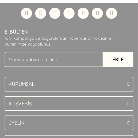
Bu ürüne ilk yorumu siz yapın!
formunu kullanarak tarafımıza iletebilirsiniz.
Görüş ve önerileriniz için teşekkür ederiz.
Yorum Yaz
Ürün resmi kalitesiz, bozuk veya görüntülenemiyor.
E-BÜLTEN
Ürün açıklamasında eksik bilgiler bulunuyor.
Tüm kampanya ve duyurulardan haberdar olmak için e-
Ürün bilgilerinde hatalar bulunuyor.
bültenimize kaydolunuz.
Ürün fiyatı diğer sitelerden daha pahalı.
EKLE
Bu ürüne benzer farklı alternatifler olmalı.
KURUMSAL
Gönder
ALIŞVERİŞ
ÜYELİK