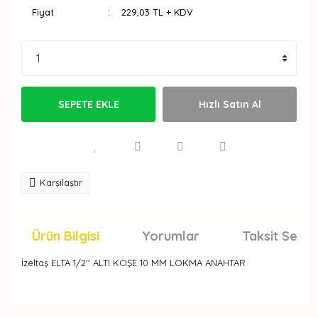
Fiyat
229,03 TL + KDV
SEPETE EKLE
Hızlı Satın Al
Karşılaştır
Ürün Bilgisi
Yorumlar
Taksit Seçen
İzeltaş ELTA 1/2'' ALTI KÖŞE 10 MM LOKMA ANAHTAR
Bu ürünün fiyat bilgisi, resim, ürün açıklamalarında ve
diğer konularda yetersiz gördüğünüz noktaları öneri