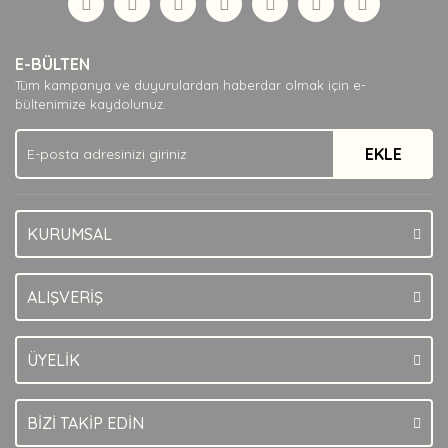
Yorum Yaz
Ürün resmi kalitesiz, bozuk veya görüntülenemiyor.
E-BÜLTEN
Ürün açıklamasında eksik bilgiler bulunuyor.
Tüm kampanya ve duyurulardan haberdar olmak için e-
Ürün bilgilerinde hatalar bulunuyor.
bültenimize kaydolunuz.
Ürün fiyatı diğer sitelerden daha pahalı.
EKLE
Bu ürüne benzer farklı alternatifler olmalı.
KURUMSAL
Gönder
ALIŞVERİŞ
ÜYELİK
BİZİ TAKİP EDİN