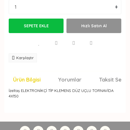
SEPETE EKLE
Hızlı Satın Al
Karşılaştır
Ürün Bilgisi
Yorumlar
Taksit Seçen
İzeltaş ELEKTRONİKÇİ TİP KLEMENS DÜZ UÇLU TORNAVİDA
4X150
Bu ürünün fiyat bilgisi, resim, ürün açıklamalarında ve
diğer konularda yetersiz gördüğünüz noktaları öneri
Bu ürüne ilk yorumu siz yapın!
formunu kullanarak tarafımıza iletebilirsiniz.
Görüş ve önerileriniz için teşekkür ederiz.