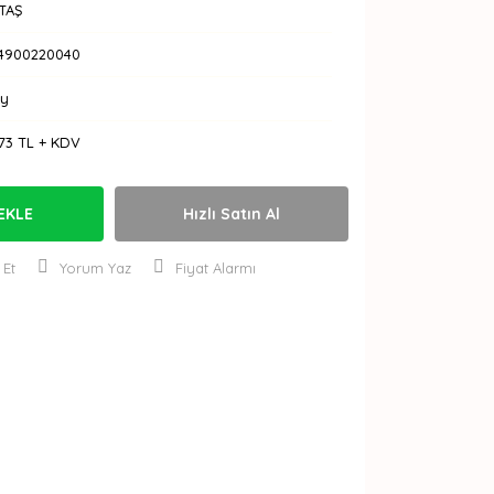
TAŞ
-4900220040
Ay
73 TL + KDV
EKLE
Hızlı Satın Al
 Et
Yorum Yaz
Fiyat Alarmı