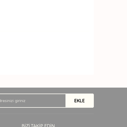
arak tarafımıza iletebilirsiniz.
EKLE
BİZİ TAKİP EDİN