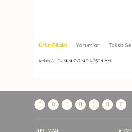
Ürün Bilgisi
Yorumlar
Taksit Se
İzeltaş ALLEN ANAHTAR ALTI KÖŞE 4 MM
Bu ürünün fiyat bilgisi, resim, ürün açıklamaları
Görüş ve önerileriniz için teşekkür ederiz.
Ürün resmi kalitesiz, bozuk veya görüntülenemiyor
Ürün açıklamasında eksik bilgiler bulunuyor.
Ürün bilgilerinde hatalar bulunuyor.
Ürün fiyatı diğer sitelerden daha pahalı.
Bu ürüne benzer farklı alternatifler olmalı.
KURUMSAL
ALIŞV