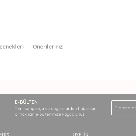
çenekleri
Önerileriniz
nda ve diğer konularda yetersiz gördüğünüz noktaları öneri formunu kullan
Bu ürüne ilk yorumu siz yapın!
.
E-BÜLTEN
Yorum Yaz
Tüm kampanya ve duyurulardan haberdar
olmak için e-bültenimize kaydolunuz.
ERİŞ
ÜYELİK