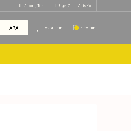
Sipariş Takibi
Üye Ol
Giriş Yap
ARA
Favorilerim
Sepetim