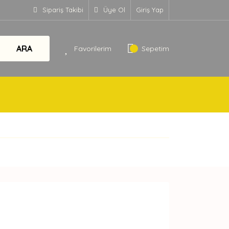
Sipariş Takibi
Üye Ol
Giriş Yap
ARA
Favorilerim
Sepetim