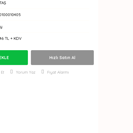
TAŞ
-0100010405
Ay
46 TL + KDV
EKLE
Hızlı Satın Al
 Et
Yorum Yaz
Fiyat Alarmı