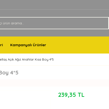
ri
Kampanyalı Ürünler
zeltaş Açık Ağız Anahtar Kısa Boy 4*5
 Boy 4*5
239,35 TL