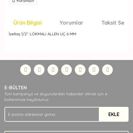
Karşılaştır
Ürün Bilgisi
Yorumlar
Taksit Seçen
İzeltaş 1/2'' LOKMALI ALLEN UÇ 6 MM
Bu ürünün fiyat bilgisi, resim, ürün açıklamalarında ve
diğer konularda yetersiz gördüğünüz noktaları öneri
Bu ürüne ilk yorumu siz yapın!
formunu kullanarak tarafımıza iletebilirsiniz.
Görüş ve önerileriniz için teşekkür ederiz.
Yorum Yaz
Ürün resmi kalitesiz, bozuk veya görüntülenemiyor.
E-BÜLTEN
Ürün açıklamasında eksik bilgiler bulunuyor.
Tüm kampanya ve duyurulardan haberdar olmak için e-
Ürün bilgilerinde hatalar bulunuyor.
bültenimize kaydolunuz.
Ürün fiyatı diğer sitelerden daha pahalı.
EKLE
Bu ürüne benzer farklı alternatifler olmalı.