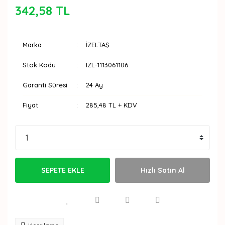
342,58 TL
Marka
İZELTAŞ
Stok Kodu
IZL-1113061106
Garanti Süresi
24 Ay
Fiyat
285,48 TL + KDV
SEPETE EKLE
Hızlı Satın Al