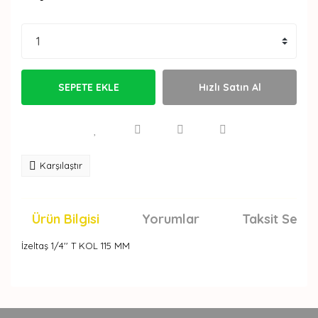
SEPETE EKLE
Hızlı Satın Al
Karşılaştır
Ürün Bilgisi
Yorumlar
Taksit Seçen
İzeltaş 1/4'' T KOL 115 MM
Bu ürünün fiyat bilgisi, resim, ürün açıklamalarında ve
diğer konularda yetersiz gördüğünüz noktaları öneri
Bu ürüne ilk yorumu siz yapın!
formunu kullanarak tarafımıza iletebilirsiniz.