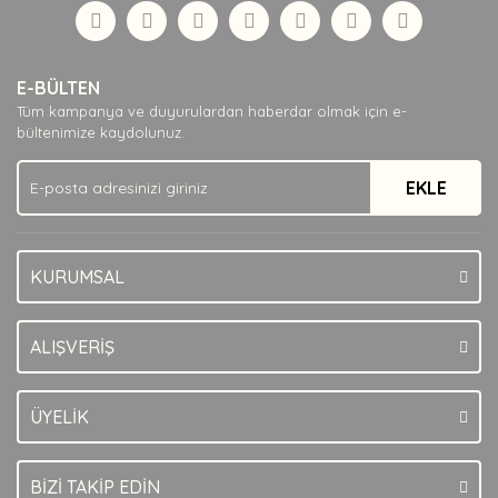
Görüş ve önerileriniz için teşekkür ederiz.
Yorum Yaz
Ürün resmi kalitesiz, bozuk veya görüntülenemiyor.
E-BÜLTEN
Ürün açıklamasında eksik bilgiler bulunuyor.
Tüm kampanya ve duyurulardan haberdar olmak için e-
Ürün bilgilerinde hatalar bulunuyor.
bültenimize kaydolunuz.
Ürün fiyatı diğer sitelerden daha pahalı.
EKLE
Bu ürüne benzer farklı alternatifler olmalı.
KURUMSAL
Gönder
ALIŞVERİŞ
ÜYELİK
BİZİ TAKİP EDİN