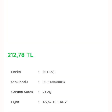
212,78 TL
Marka
İZELTAŞ
Stok Kodu
IZL-1107060013
Garanti Süresi
24 Ay
Fiyat
177,32 TL + KDV