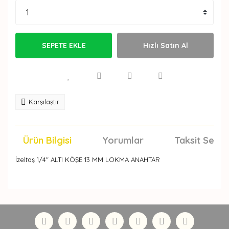
SEPETE EKLE
Hızlı Satın Al
Karşılaştır
Ürün Bilgisi
Yorumlar
Taksit Seçen
İzeltaş 1/4" ALTI KÖŞE 13 MM LOKMA ANAHTAR
Bu ürünün fiyat bilgisi, resim, ürün açıklamalarında ve
diğer konularda yetersiz gördüğünüz noktaları öneri
Bu ürüne ilk yorumu siz yapın!
formunu kullanarak tarafımıza iletebilirsiniz.
Görüş ve önerileriniz için teşekkür ederiz.