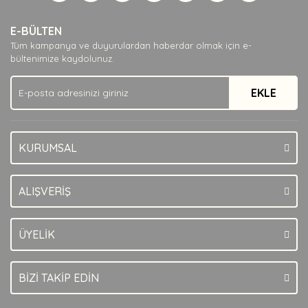
Yorum Yaz
Ürün resmi kalitesiz, bozuk veya görüntülenemiyor.
E-BÜLTEN
Ürün açıklamasında eksik bilgiler bulunuyor.
Tüm kampanya ve duyurulardan haberdar olmak için e-
Ürün bilgilerinde hatalar bulunuyor.
bültenimize kaydolunuz.
Ürün fiyatı diğer sitelerden daha pahalı.
EKLE
Bu ürüne benzer farklı alternatifler olmalı.
KURUMSAL
Gönder
ALIŞVERİŞ
ÜYELİK
BİZİ TAKİP EDİN