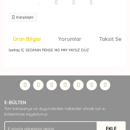
Karşılaştır
Ürün Bilgisi
Yorumlar
Taksit Seçen
İzeltaş İÇ SEGMAN PENSE 140 MM YAYSIZ DÜZ
Bu ürünün fiyat bilgisi, resim, ürün açıklamalarında ve
diğer konularda yetersiz gördüğünüz noktaları öneri
Bu ürüne ilk yorumu siz yapın!
formunu kullanarak tarafımıza iletebilirsiniz.
Görüş ve önerileriniz için teşekkür ederiz.
Yorum Yaz
Ürün resmi kalitesiz, bozuk veya görüntülenemiyor.
E-BÜLTEN
Ürün açıklamasında eksik bilgiler bulunuyor.
Tüm kampanya ve duyurulardan haberdar olmak için e-
Ürün bilgilerinde hatalar bulunuyor.
bültenimize kaydolunuz.
Ürün fiyatı diğer sitelerden daha pahalı.
EKLE
Bu ürüne benzer farklı alternatifler olmalı.