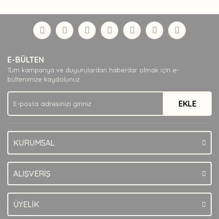
diğer konularda yetersiz gördüğünüz noktaları öneri
Bu ürüne ilk yorumu siz yapın!
formunu kullanarak tarafımıza iletebilirsiniz.
Görüş ve önerileriniz için teşekkür ederiz.
Yorum Yaz
Ürün resmi kalitesiz, bozuk veya görüntülenemiyor.
E-BÜLTEN
Ürün açıklamasında eksik bilgiler bulunuyor.
Tüm kampanya ve duyurulardan haberdar olmak için e-
Ürün bilgilerinde hatalar bulunuyor.
bültenimize kaydolunuz.
Ürün fiyatı diğer sitelerden daha pahalı.
EKLE
Bu ürüne benzer farklı alternatifler olmalı.
KURUMSAL
Gönder
ALIŞVERİŞ
ÜYELİK