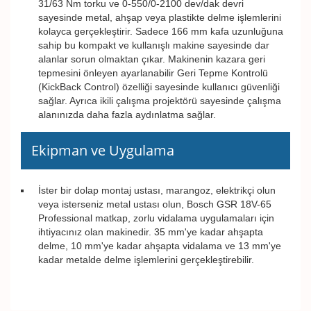
31/63 Nm torku ve 0-550/0-2100 dev/dak devri
sayesinde metal, ahşap veya plastikte delme işlemlerini
kolayca gerçekleştirir. Sadece 166 mm kafa uzunluğuna
sahip bu kompakt ve kullanışlı makine sayesinde dar
alanlar sorun olmaktan çıkar. Makinenin kazara geri
tepmesini önleyen ayarlanabilir Geri Tepme Kontrolü
(KickBack Control) özelliği sayesinde kullanıcı güvenliği
sağlar. Ayrıca ikili çalışma projektörü sayesinde çalışma
alanınızda daha fazla aydınlatma sağlar.
Ekipman ve Uygulama
İster bir dolap montaj ustası, marangoz, elektrikçi olun
veya isterseniz metal ustası olun, Bosch GSR 18V-65
Professional matkap, zorlu vidalama uygulamaları için
ihtiyacınız olan makinedir. 35 mm'ye kadar ahşapta
delme, 10 mm'ye kadar ahşapta vidalama ve 13 mm'ye
kadar metalde delme işlemlerini gerçekleştirebilir.
Bu ürünün fiyat bilgisi, resim, ürün açıklamalarında ve