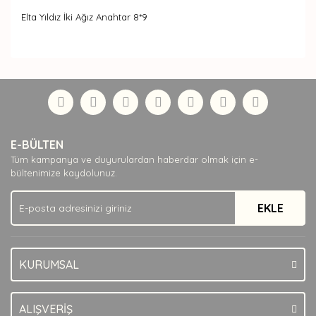
Elta Yıldız İki Ağız Anahtar 8*9
Bu ürünün fiyat bilgisi, resim, ürün açıklamalarında ve
diğer konularda yetersiz gördüğünüz noktaları öneri
Bu ürüne ilk yorumu siz yapın!
formunu kullanarak tarafımıza iletebilirsiniz.
Görüş ve önerileriniz için teşekkür ederiz.
Yorum Yaz
Ürün resmi kalitesiz, bozuk veya görüntülenemiyor.
E-BÜLTEN
Ürün açıklamasında eksik bilgiler bulunuyor.
Tüm kampanya ve duyurulardan haberdar olmak için e-
Ürün bilgilerinde hatalar bulunuyor.
bültenimize kaydolunuz.
Ürün fiyatı diğer sitelerden daha pahalı.
EKLE
Bu ürüne benzer farklı alternatifler olmalı.
KURUMSAL
Gönder
ALIŞVERİŞ