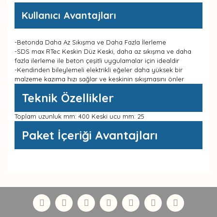
Kullanıcı Avantajları
-Betonda Daha Az Sıkışma ve Daha Fazla İlerleme
-SDS max RTec Keskin Düz Keski, daha az sıkışma ve daha
fazla ilerleme ile beton çeşitli uygulamalar için idealdir
-Kendinden bileylemeli elektrikli eğeler daha yüksek bir
malzeme kazıma hızı sağlar ve keskinin sıkışmasını önler
Teknik Özellikler
Toplam uzunluk mm: 400 Keski ucu mm: 25
Paket İçeriği Avantajları
Bu ürünün fiyat bilgisi, resim, ürün açıklamalarında ve
diğer konularda yetersiz gördüğünüz noktaları öneri
Bu ürüne ilk yorumu siz yapın!
formunu kullanarak tarafımıza iletebilirsiniz.
Görüş ve önerileriniz için teşekkür ederiz.
Yorum Yaz