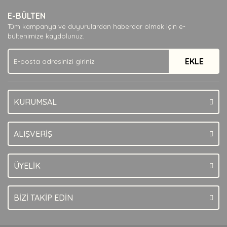
Ürün resmi kalitesiz, bozuk veya görüntülenemiyor.
E-BÜLTEN
Ürün açıklamasında eksik bilgiler bulunuyor.
Tüm kampanya ve duyurulardan haberdar olmak için e-
Ürün bilgilerinde hatalar bulunuyor.
bültenimize kaydolunuz.
Ürün fiyatı diğer sitelerden daha pahalı.
EKLE
Bu ürüne benzer farklı alternatifler olmalı.
KURUMSAL
Gönder
ALIŞVERİŞ
ÜYELİK
BİZİ TAKİP EDİN