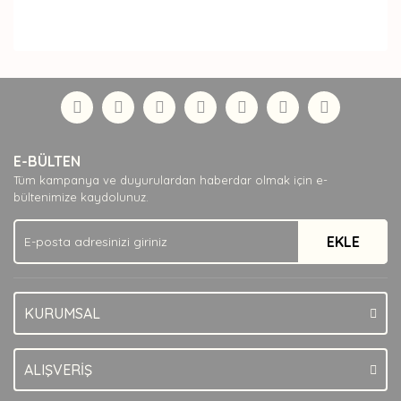
Bu ürünün fiyat bilgisi, resim, ürün açıklamalarında ve
diğer konularda yetersiz gördüğünüz noktaları öneri
Bu ürüne ilk yorumu siz yapın!
formunu kullanarak tarafımıza iletebilirsiniz.
Görüş ve önerileriniz için teşekkür ederiz.
Yorum Yaz
Ürün resmi kalitesiz, bozuk veya görüntülenemiyor.
E-BÜLTEN
Ürün açıklamasında eksik bilgiler bulunuyor.
Tüm kampanya ve duyurulardan haberdar olmak için e-
Ürün bilgilerinde hatalar bulunuyor.
bültenimize kaydolunuz.
Ürün fiyatı diğer sitelerden daha pahalı.
EKLE
Bu ürüne benzer farklı alternatifler olmalı.
KURUMSAL
Gönder
ALIŞVERİŞ