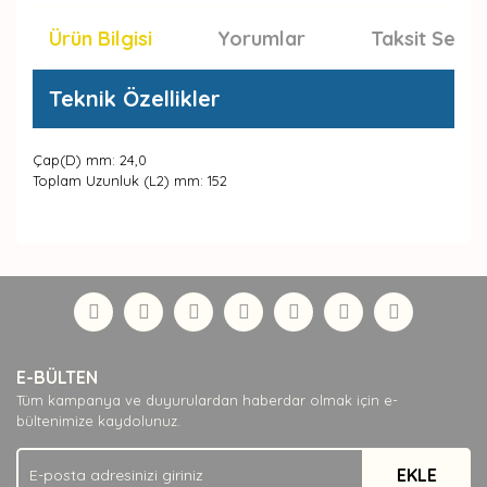
Ürün Bilgisi
Yorumlar
Taksit Seçen
Teknik Özellikler
Çap(D) mm: 24,0
Toplam Uzunluk (L2) mm: 152
Bu ürünün fiyat bilgisi, resim, ürün açıklamalarında ve
diğer konularda yetersiz gördüğünüz noktaları öneri
Bu ürüne ilk yorumu siz yapın!
formunu kullanarak tarafımıza iletebilirsiniz.
Görüş ve önerileriniz için teşekkür ederiz.
Yorum Yaz
Ürün resmi kalitesiz, bozuk veya görüntülenemiyor.
E-BÜLTEN
Ürün açıklamasında eksik bilgiler bulunuyor.
Tüm kampanya ve duyurulardan haberdar olmak için e-
Ürün bilgilerinde hatalar bulunuyor.
bültenimize kaydolunuz.
Ürün fiyatı diğer sitelerden daha pahalı.
EKLE
Bu ürüne benzer farklı alternatifler olmalı.