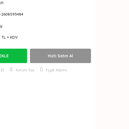
ch
-2608595484
Ay
0 TL + KDV
EKLE
Hızlı Satın Al
 Et
Yorum Yaz
Fiyat Alarmı