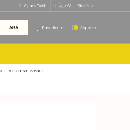
Sipariş Takibi
Üye Ol
Giriş Yap
ARA
Favorilerim
Sepetim
 UCU BOSCH 2608595484