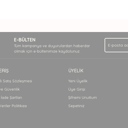
nda ve diğer konularda yetersiz gördüğünüz noktaları öneri formunu kullan
Bu ürüne ilk yorumu siz yapın!
.
E-BÜLTEN
Yorum Yaz
Tüm kampanya ve duyurulardan haberdar
olmak için e-bültenimize kaydolunuz.
ERİŞ
ÜYELİK
i Satış Sözleşmesi
Yeni Üyelik
 ve Güvenlik
Üye Girişi
 İade Şartları
Şifremi Unuttum
Veriler Politikası
Sepetiniz
Gönder