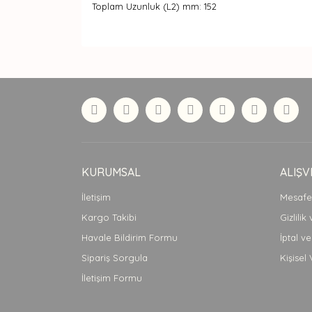
Toplam Uzunluk (L2) mm: 152
Bu ürünün fiyat bilgisi, resim, ürün açıklamaları
Görüş ve önerileriniz için teşekkür ederiz.
Ürün resmi kalitesiz, bozuk veya görüntülenemiyor
Ürün açıklamasında eksik bilgiler bulunuyor.
Ürün bilgilerinde hatalar bulunuyor.
Ürün fiyatı diğer sitelerden daha pahalı.
Bu ürüne benzer farklı alternatifler olmalı.
KURUMSAL
ALIŞV
İletişim
Mesafel
Kargo Takibi
Gizlilik
Havale Bildirim Formu
İptal ve
Sipariş Sorgula
Kişisel 
İletişim Formu