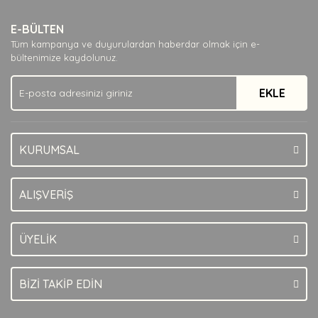
Yorum Yaz
Ürün resmi kalitesiz, bozuk veya görüntülenemiyor.
E-BÜLTEN
Ürün açıklamasında eksik bilgiler bulunuyor.
Tüm kampanya ve duyurulardan haberdar olmak için e-
Ürün bilgilerinde hatalar bulunuyor.
bültenimize kaydolunuz.
Ürün fiyatı diğer sitelerden daha pahalı.
EKLE
Bu ürüne benzer farklı alternatifler olmalı.
KURUMSAL
Gönder
ALIŞVERİŞ
ÜYELİK
BİZİ TAKİP EDİN