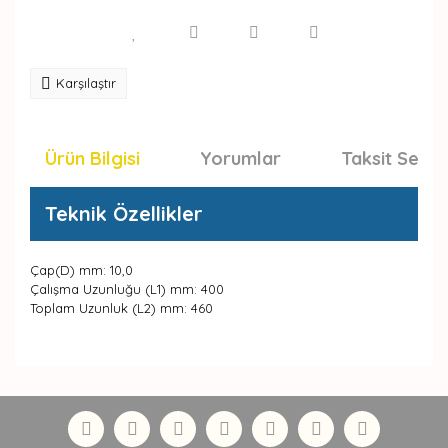
Karşılaştır
Ürün Bilgisi
Yorumlar
Taksit Seçen
Teknik Özellikler
Çap(D) mm: 10,0
Çalışma Uzunluğu (L1) mm: 400
Toplam Uzunluk (L2) mm: 460
Bu ürünün fiyat bilgisi, resim, ürün açıklamalarında ve
diğer konularda yetersiz gördüğünüz noktaları öneri
Bu ürüne ilk yorumu siz yapın!
formunu kullanarak tarafımıza iletebilirsiniz.
Görüş ve önerileriniz için teşekkür ederiz.