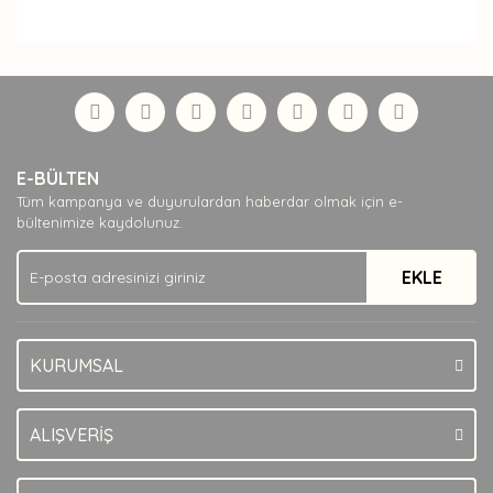
Bu ürünün fiyat bilgisi, resim, ürün açıklamalarında ve
diğer konularda yetersiz gördüğünüz noktaları öneri
Bu ürüne ilk yorumu siz yapın!
formunu kullanarak tarafımıza iletebilirsiniz.
Görüş ve önerileriniz için teşekkür ederiz.
Yorum Yaz
Ürün resmi kalitesiz, bozuk veya görüntülenemiyor.
E-BÜLTEN
Ürün açıklamasında eksik bilgiler bulunuyor.
Tüm kampanya ve duyurulardan haberdar olmak için e-
Ürün bilgilerinde hatalar bulunuyor.
bültenimize kaydolunuz.
Ürün fiyatı diğer sitelerden daha pahalı.
EKLE
Bu ürüne benzer farklı alternatifler olmalı.
KURUMSAL
Gönder
ALIŞVERİŞ