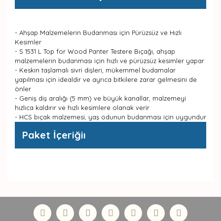
- Ahşap Malzemelerin Budanması için Pürüzsüz ve Hızlı
Kesimler
- S 1531 L Top for Wood Panter Testere Bıçağı, ahşap
malzemelerin budanması için hızlı ve pürüzsüz kesimler yapar
- Keskin taşlamalı sivri dişleri, mükemmel budamalar
yapılması için idealdir ve ayrıca bitkilere zarar gelmesini de
önler
- Geniş diş aralığı (5 mm) ve büyük kanallar, malzemeyi
hızlıca kaldırır ve hızlı kesimlere olanak verir
- HCS bıçak malzemesi, yaş odunun budanması için uygundur
Paket İçeriğiı
Bu ürünün fiyat bilgisi, resim, ürün açıklamalarında ve
diğer konularda yetersiz gördüğünüz noktaları öneri
Bu ürüne ilk yorumu siz yapın!
formunu kullanarak tarafımıza iletebilirsiniz.
Görüş ve önerileriniz için teşekkür ederiz.