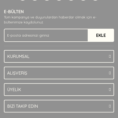
Yorum Yaz
Ürün resmi kalitesiz, bozuk veya görüntülenemiyor.
E-BÜLTEN
Ürün açıklamasında eksik bilgiler bulunuyor.
Tüm kampanya ve duyurulardan haberdar olmak için e-
Ürün bilgilerinde hatalar bulunuyor.
bültenimize kaydolunuz.
Ürün fiyatı diğer sitelerden daha pahalı.
EKLE
Bu ürüne benzer farklı alternatifler olmalı.
KURUMSAL
Gönder
ALIŞVERİŞ
ÜYELİK
BİZİ TAKİP EDİN