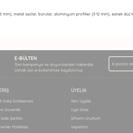
(<175 mm), metal saclar, borular, alüminyum profiller (3-12 mm), esnek düz
nda ve diğer konularda yetersiz gördüğünüz noktaları öneri formunu kullan
Bu ürüne ilk yorumu siz yapın!
.
E-BÜLTEN
Yorum Yaz
Tüm kampanya ve duyurulardan haberdar
olmak için e-bültenimize kaydolunuz.
ERİŞ
ÜYELİK
i Satış Sözleşmesi
Yeni Üyelik
 ve Güvenlik
Üye Girişi
 İade Şartları
Şifremi Unuttum
Veriler Politikası
Sepetiniz
Gönder