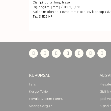
Diş tipi: daraltılmış, frezeli
Diş dağılımı [mm] / TPI: 2,5 / 10
Kullanım alanları: Levha tamiri için, çivili ahşap 
Tip: S 1122 HF
Bu ürünün fiyat bilgisi, resim, ürün açıklamaları
Görüş ve önerileriniz için teşekkür ederiz.
Ürün resmi kalitesiz, bozuk veya görüntülenemiyor
Ürün açıklamasında eksik bilgiler bulunuyor.
Ürün bilgilerinde hatalar bulunuyor.
Ürün fiyatı diğer sitelerden daha pahalı.
Bu ürüne benzer farklı alternatifler olmalı.
KURUMSAL
ALIŞV
İletişim
Mesafel
Kargo Takibi
Gizlilik
Havale Bildirim Formu
İptal ve
Sipariş Sorgula
Kişisel 