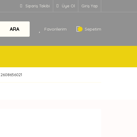
Sipariş Takibi
Üye Ol
Giriş Yap
ARA
Favorilerim
Sepetim
 2608656021