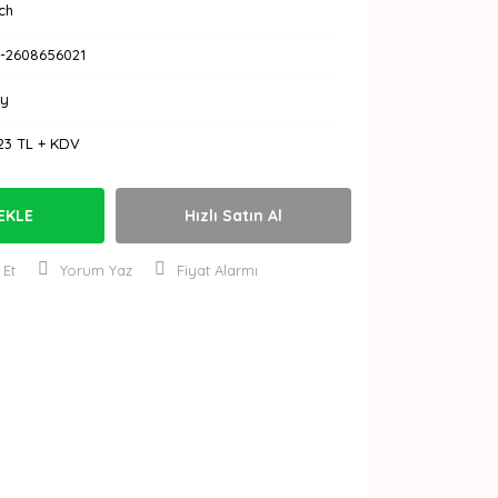
ch
-2608656021
Ay
23 TL + KDV
EKLE
Hızlı Satın Al
 Et
Yorum Yaz
Fiyat Alarmı