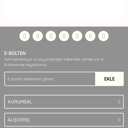
Bu ürüne ilk yorumu siz yapın!
Bu ürünün fiyat bilgisi, resim, ürün açıklamalarında ve diğer
konularda yetersiz gördüğünüz noktaları öneri formunu
Yorum Yaz
kullanarak tarafımıza iletebilirsiniz.
Görüş ve önerileriniz için teşekkür ederiz.
Ürün resmi kalitesiz, bozuk veya görüntülenemiyor.
Ürün açıklamasında eksik bilgiler bulunuyor.
E-BÜLTEN
Ürün bilgilerinde hatalar bulunuyor.
Tüm kampanya ve duyurulardan haberdar olmak için e-
bültenimize kaydolunuz.
Ürün fiyatı diğer sitelerden daha pahalı.
Bu ürüne benzer farklı alternatifler olmalı.
EKLE
KURUMSAL
Gönder
ALIŞVERİŞ