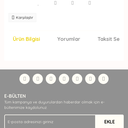
Karşılaştır
Ürün Bilgisi
Yorumlar
Taksit Seçen
Bu ürünün fiyat bilgisi, resim, ürün açıklamalarında ve
diğer konularda yetersiz gördüğünüz noktaları öneri
Bu ürüne ilk yorumu siz yapın!
formunu kullanarak tarafımıza iletebilirsiniz.
Görüş ve önerileriniz için teşekkür ederiz.
Yorum Yaz
Ürün resmi kalitesiz, bozuk veya görüntülenemiyor.
E-BÜLTEN
Ürün açıklamasında eksik bilgiler bulunuyor.
Tüm kampanya ve duyurulardan haberdar olmak için e-
Ürün bilgilerinde hatalar bulunuyor.
bültenimize kaydolunuz.
Ürün fiyatı diğer sitelerden daha pahalı.
EKLE
Bu ürüne benzer farklı alternatifler olmalı.