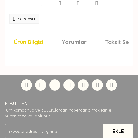
Karşılaştır
Ürün Bilgisi
Yorumlar
Taksit Seçen
Bu ürünün fiyat bilgisi, resim, ürün açıklamalarında ve
diğer konularda yetersiz gördüğünüz noktaları öneri
Bu ürüne ilk yorumu siz yapın!
formunu kullanarak tarafımıza iletebilirsiniz.
Görüş ve önerileriniz için teşekkür ederiz.
Yorum Yaz
Ürün resmi kalitesiz, bozuk veya görüntülenemiyor.
E-BÜLTEN
Ürün açıklamasında eksik bilgiler bulunuyor.
Tüm kampanya ve duyurulardan haberdar olmak için e-
Ürün bilgilerinde hatalar bulunuyor.
bültenimize kaydolunuz.
Ürün fiyatı diğer sitelerden daha pahalı.
EKLE
Bu ürüne benzer farklı alternatifler olmalı.