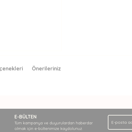
çenekleri
Önerileriniz
nda ve diğer konularda yetersiz gördüğünüz noktaları öneri formunu kullan
Bu ürüne ilk yorumu siz yapın!
.
E-BÜLTEN
Yorum Yaz
Tüm kampanya ve duyurulardan haberdar
olmak için e-bültenimize kaydolunuz.