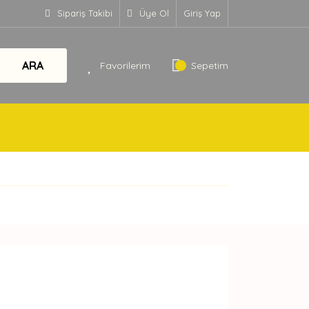
Sipariş Takibi
Üye Ol
Giriş Yap
ARA
Favorilerim
Sepetim