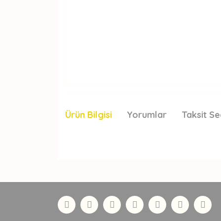
Ürün Bilgisi
Yorumlar
Taksit Se
Bu ürünün fiyat bilgisi, resim, ürün açıklamaları
Görüş ve önerileriniz için teşekkür ederiz.
Ürün resmi kalitesiz, bozuk veya görüntülenemiyor
Ürün açıklamasında eksik bilgiler bulunuyor.
Ürün bilgilerinde hatalar bulunuyor.