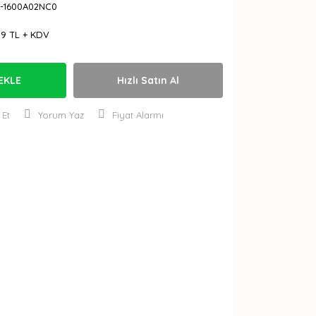
-1600A02NC0
19 TL + KDV
EKLE
Hızlı Satın Al
 Et
Yorum Yaz
Fiyat Alarmı