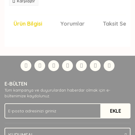
Karşılaştır
Ürün Bilgisi
Yorumlar
Taksit Seçen
Bu ürünün fiyat bilgisi, resim, ürün açıklamalarında ve
diğer konularda yetersiz gördüğünüz noktaları öneri
Bu ürüne ilk yorumu siz yapın!
formunu kullanarak tarafımıza iletebilirsiniz.
Görüş ve önerileriniz için teşekkür ederiz.
Yorum Yaz
Ürün resmi kalitesiz, bozuk veya görüntülenemiyor.
E-BÜLTEN
Ürün açıklamasında eksik bilgiler bulunuyor.
Tüm kampanya ve duyurulardan haberdar olmak için e-
Ürün bilgilerinde hatalar bulunuyor.
bültenimize kaydolunuz.
Ürün fiyatı diğer sitelerden daha pahalı.
EKLE
Bu ürüne benzer farklı alternatifler olmalı.