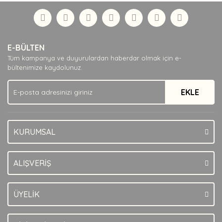
formunu kullanarak tarafımıza iletebilirsiniz.
Görüş ve önerileriniz için teşekkür ederiz.
Yorum Yaz
Ürün resmi kalitesiz, bozuk veya görüntülenemiyor.
E-BÜLTEN
Ürün açıklamasında eksik bilgiler bulunuyor.
Tüm kampanya ve duyurulardan haberdar olmak için e-
Ürün bilgilerinde hatalar bulunuyor.
bültenimize kaydolunuz.
Ürün fiyatı diğer sitelerden daha pahalı.
EKLE
Bu ürüne benzer farklı alternatifler olmalı.
KURUMSAL
Gönder
ALIŞVERİŞ
ÜYELİK