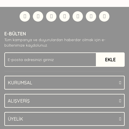
diğer konularda yetersiz gördüğünüz noktaları öneri
Bu ürüne ilk yorumu siz yapın!
formunu kullanarak tarafımıza iletebilirsiniz.
Görüş ve önerileriniz için teşekkür ederiz.
Yorum Yaz
Ürün resmi kalitesiz, bozuk veya görüntülenemiyor.
E-BÜLTEN
Ürün açıklamasında eksik bilgiler bulunuyor.
Tüm kampanya ve duyurulardan haberdar olmak için e-
Ürün bilgilerinde hatalar bulunuyor.
bültenimize kaydolunuz.
Ürün fiyatı diğer sitelerden daha pahalı.
EKLE
Bu ürüne benzer farklı alternatifler olmalı.
KURUMSAL
Gönder
ALIŞVERİŞ
ÜYELİK