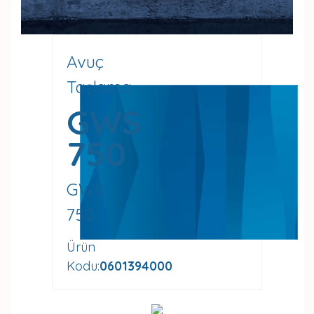
Avuç
Taşlama
GWS
750
GWS
750
Ürün
Kodu:
0601394000