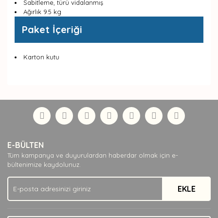
Sabitleme, türü vidalanmış
Ağırlık 9.5 kg
Paket İçeriği
Karton kutu
Bu ürünün fiyat bilgisi, resim, ürün açıklamalarında ve
diğer konularda yetersiz gördüğünüz noktaları öneri
Bu ürüne ilk yorumu siz yapın!
formunu kullanarak tarafımıza iletebilirsiniz.
Görüş ve önerileriniz için teşekkür ederiz.
Yorum Yaz
Ürün resmi kalitesiz, bozuk veya görüntülenemiyor.
E-BÜLTEN
Ürün açıklamasında eksik bilgiler bulunuyor.
Tüm kampanya ve duyurulardan haberdar olmak için e-
Ürün bilgilerinde hatalar bulunuyor.
bültenimize kaydolunuz.
Ürün fiyatı diğer sitelerden daha pahalı.
EKLE
Bu ürüne benzer farklı alternatifler olmalı.