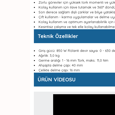
Zorlu görevler için yüksek tork momenti ve y
Kolay kullanım için ilave tutamak ve 360° döndü
Son derece sağlam dişli çarklar ve bilye yatak
Çift kullanım - karma uygulamalar ve delme uy
Kolay kullanım ve optimum ayarlanabilirlik içi
Kesintisiz çalışma ve tek elle kolay kullanabilme
Teknik Özellikler
Giriş gücü: 850 W Rölanti devir sayısı: 0 - 630 
Ağırlık: 3,0 kg
Germe aralığı: 1 - 16 mm Tork, maks.: 11,0 Nm
Ahşapta delme çapı: 40 mm
Çelikte delme çapı: 16 mm
ÜRÜN VİDEOSU