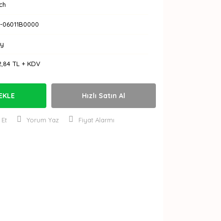
ch
-06011B0000
Ay
2,84 TL + KDV
EKLE
Hızlı Satın Al
 Et
Yorum Yaz
Fiyat Alarmı