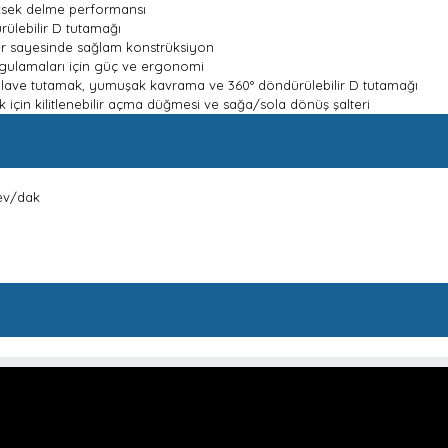
üksek delme performansı
rülebilir D tutamağı
lar sayesinde sağlam konstrüksiyon
gulamaları için güç ve ergonomi
n ilave tutamak, yumuşak kavrama ve 360° döndürülebilir D tutamağı
k için kilitlenebilir açma düğmesi ve sağa/sola dönüş şalteri
dev/dak