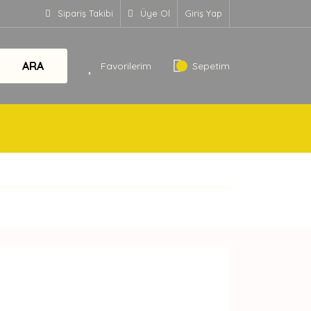
Sipariş Takibi
Üye Ol
Giriş Yap
ARA
Favorilerim
Sepetim