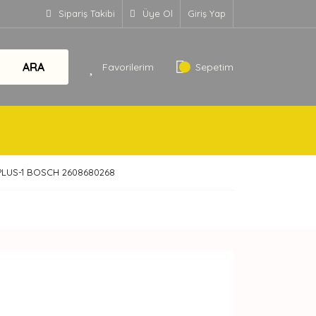
Sipariş Takibi
Üye Ol
Giriş Yap
ARA
Favorilerim
Sepetim
PLUS-1 BOSCH 2608680268