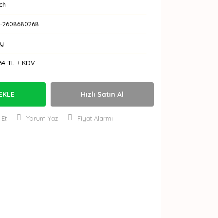
ch
-2608680268
Ay
64 TL + KDV
EKLE
Hızlı Satın Al
 Et
Yorum Yaz
Fiyat Alarmı