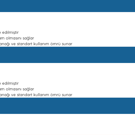
 edilmiştir
lam olmasını sağlar
 olanağı ve standart kullanım ömrü sunar
 edilmiştir
lam olmasını sağlar
 olanağı ve standart kullanım ömrü sunar
nda ve diğer konularda yetersiz gördüğünüz noktaları öneri formunu kullan